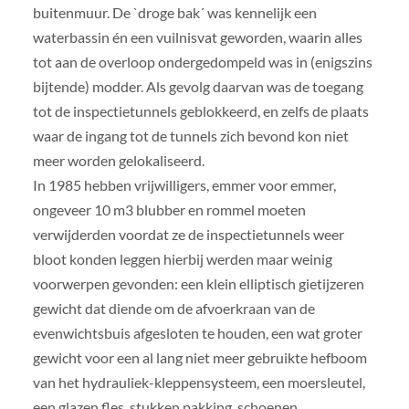
buitenmuur. De `droge bak´ was kennelijk een
waterbassin én een vuilnisvat geworden, waarin alles
tot aan de overloop ondergedompeld was in (enigszins
bijtende) modder. Als gevolg daarvan was de toegang
tot de inspectietunnels geblokkeerd, en zelfs de plaats
waar de ingang tot de tunnels zich bevond kon niet
meer worden gelokaliseerd.
In 1985 hebben vrijwilligers, emmer voor emmer,
ongeveer 10 m3 blubber en rommel moeten
verwijderden voordat ze de inspectietunnels weer
bloot konden leggen hierbij werden maar weinig
voorwerpen gevonden: een klein elliptisch gietijzeren
gewicht dat diende om de afvoerkraan van de
evenwichtsbuis afgesloten te houden, een wat groter
gewicht voor een al lang niet meer gebruikte hefboom
van het hydrauliek-kleppensysteem, een moersleutel,
een glazen fles, stukken pakking, schoenen…